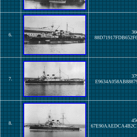
36
6.
88D71917FDB652F
37
7.
E9634A058AB8887
45
8.
67E90AAEDCA4B2C