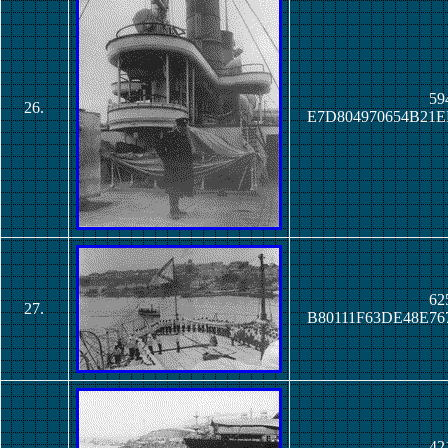
59
26.
E7D804970654B21
62
27.
B80111F63DE48E7
42