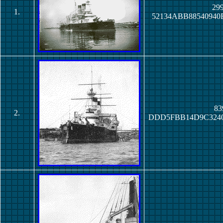
299
1.
52134ABB8854094
83
2.
DDD5FBB14D9C324