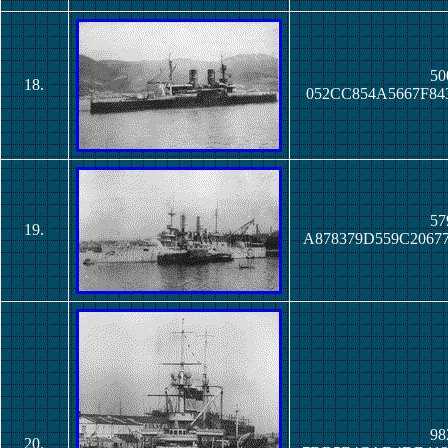
50
18.
052CC854A5667F8
57
19.
A878379D559C206
98
20.