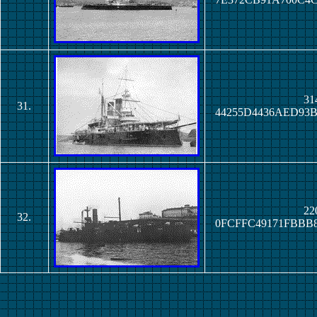
31
31.
44255D4436AED93
22
32.
0FCFFC49171FBBB