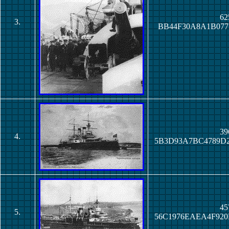
62
3.
BB44F30A8A1B077
39
4.
5B3D93A7BC4789D
45
5.
56C1976EAEA4F92