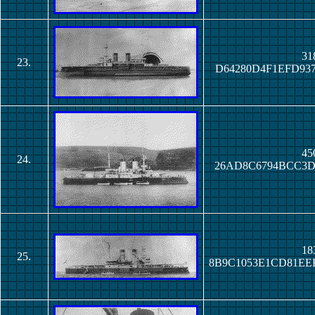
31
23.
D64280D4F1EFD93
45
24.
26AD8C6794BCC3D
18
25.
8B9C1053E1CD81E