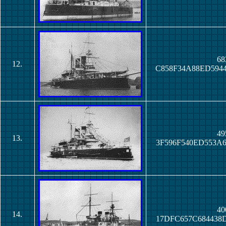
68
12.
C858F34A88ED594
49
13.
3F596F540ED553A
40
14.
17DFC657C684438