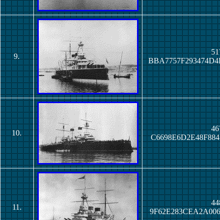
51
9.
BBA7757F293474D
46
10.
C6698E6D2E48F88
44
11.
9F62E283CEA2A00