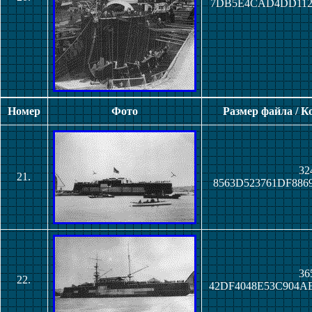
7DB5E4CAD4DD112
Номер
Фото
Размер файла / 
32
21.
8563D523761DF88
36
22.
42DF4048E53C904