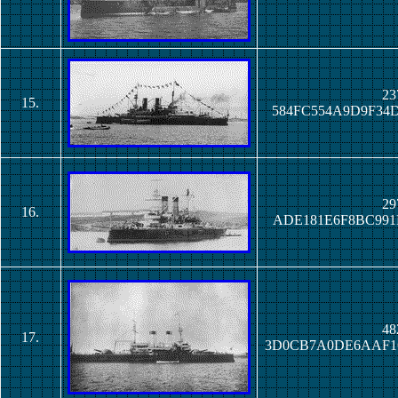
23
15.
584FC554A9D9F34
29
16.
ADE181E6F8BC991
48
17.
3D0CB7A0DE6AAF1