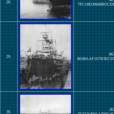
28.
7FC18D30608B5CD
86
29.
8E68AAF167B3EC0
36
30.
7E372CB91A700C4