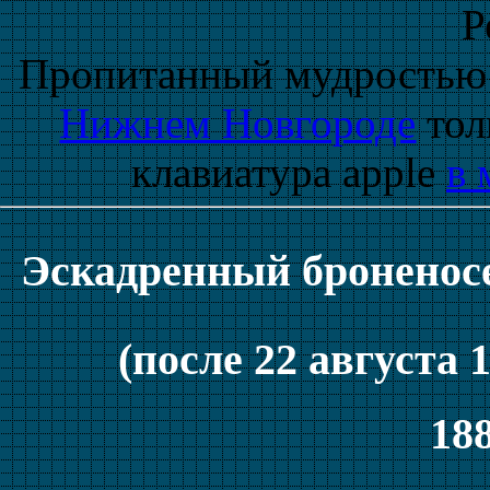
Р
Пропитанный мудростью
Нижнем Новгороде
тол
клавиатура apple
в 
Эскадренный броненос
(после 22 августа 
188