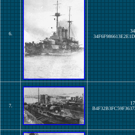
34
6.
34F6F986613E2E1
17
7.
B4F32B3FC59F363