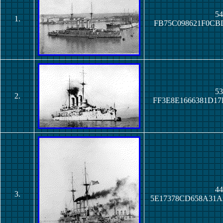
54
1.
FB75C098621F0CB
53
2.
FF3E8E1666381D1
44
3.
5E17378CD658A31