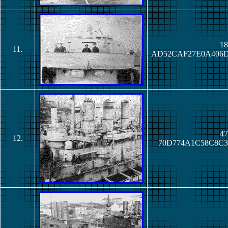
18
11.
AD52CAF27E0A406
47
12.
70D774A1C58C8C3