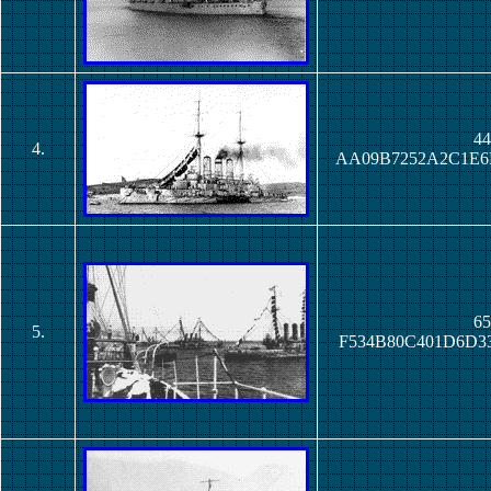
44
4.
AA09B7252A2C1E6
65
5.
F534B80C401D6D3