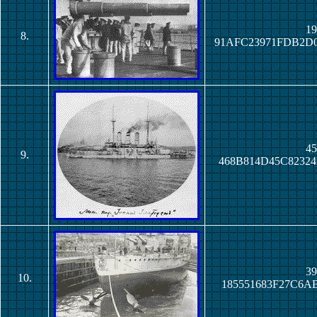
19
8.
91AFC23971FDB2D
45
9.
468B814D45C8232
39
10.
185551683F27C6A