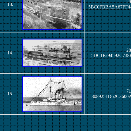
29
13.
5BC0FBBA5A67FF4
28
14.
5DC1F294592C738
71
15.
3089251D62C3600