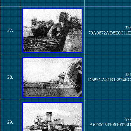
378
27.
79A0672AD8E0C11E
321
28.
D585CA81B13874EC
578
29.
A6D0C5319610028D