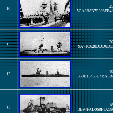
25
10.
5CA8B8B7E398FE4
20
11.
9A71C628DDD8DE8
19
12.
350B13463D4BA5B
18
13.
3B94FAD068F1A58