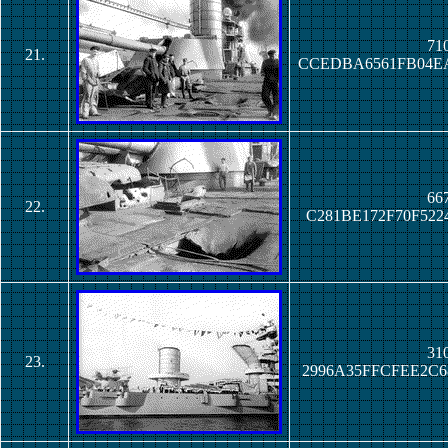
710
21.
CCEDBA6561FB04EA
667
22.
C281BE172F70F522
310
23.
2996A35FFCFEE2C6