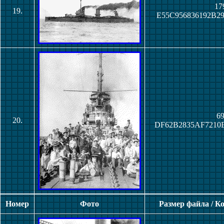
17
19.
E55C956836192B2
69
20.
DF62B2835AF7210
Номер
Фото
Размер файла / К