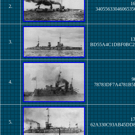
16
2.
340556330460653
13
3.
BD55A4C1DBF0BC2
9
4.
78783DF7A4781B5
17
5.
62A330C93AB45DD