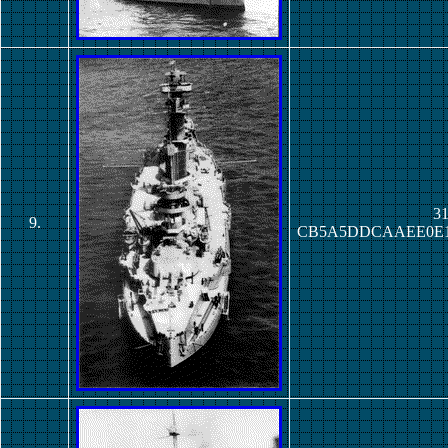
31
9.
CB5A5DDCAAEE0E1