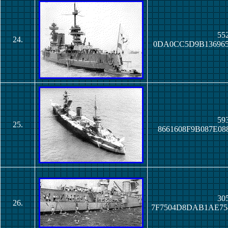
552
24.
0DA0CC5D9B136965
593
25.
8661608F9B087E08
305
26.
7F7504D8DAB1AE75