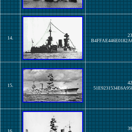
23
14.
B4FFAE446E0182A
42
15.
51E9231534E6A95
39
16.