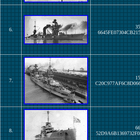
35
6.
6645FE07304CB21
15
7.
C20C977AF6C8D06
66
8.
52D9A6B1369732F