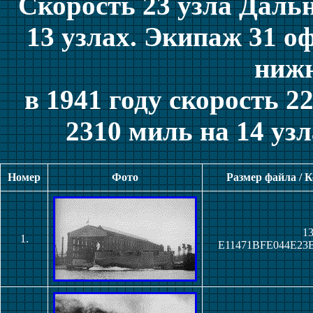
Скорость 23 узла Даль
13 узлах. Экипаж 31 о
нижн
в 1941 году скорость 2
2310 миль на 14 уз
Номер
Фото
Размер файла / 
13
1.
E11471BFE044E23