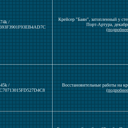
Крейсер "Баян", затопленный у ст
74k /
Порт-Артура, декабр
693F3901F93EB4AD7C
(подробнее
45k /
Восстановительные работы на кре
C70713015FD527D4C8
(подробнее