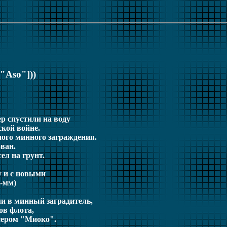
["Aso"]))
ер спустили на воду
ской войне.
ного минного заграждения.
ван.
ел на грунт.
у и с новыми
6-мм)
ли в минный заградитель,
ов флота,
йсером "Миоко".