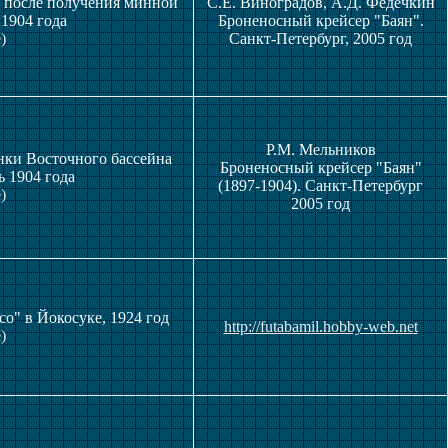
е после получения минной
С.Е. Виноградов, А.Д. Федечкин
1904 года
Броненосный крейсер "Баян".
)
Санкт-Петербург, 2005 год
Р.М. Мельников
нки Восточного бассейна
Броненосный крейсер "Баян"
ь 1904 года
(1897-1904). Санкт-Петербург
)
2005 год
о" в Йокосуке, 1924 год
http://futabamil.hobby-web.net
)