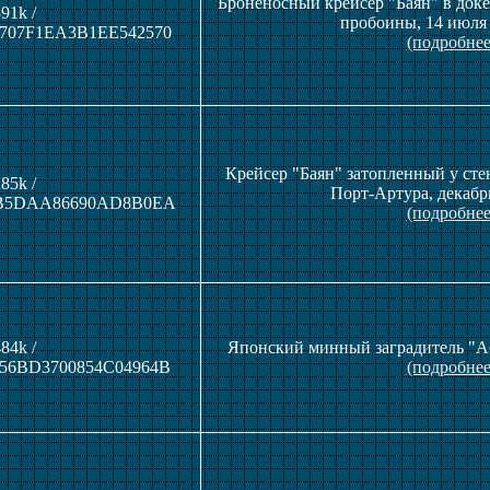
Броненосный крейсер "Баян" в док
91k /
пробоины, 14 июля 
707F1EA3B1EE542570
(подробнее
Крейсер "Баян" затопленный у сте
85k /
Порт-Артура, декабр
6B5DAA86690AD8B0EA
(подробнее
84k /
Японский минный заградитель "Ас
56BD3700854C04964B
(подробнее