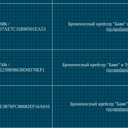
68k /
Броненосный крейсер "Баян" н
37AE7C31B90501EA53
(подробнее
50k /
Броненосный крейсер "Баян" в Ту
2239B98630D0D70EF1
(подробнее
Броненосный крейсер "Баян" 
8FE3B76FC88682EF16A616
(подробнее