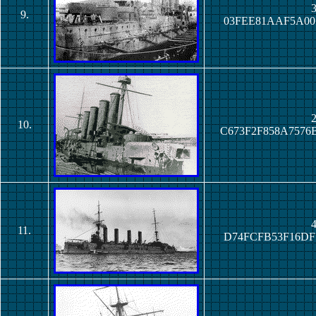
3
9.
03FEE81AAF5A00
2
10.
C673F2F858A757
4
11.
D74FCFB53F16DF