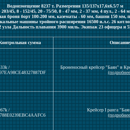
Водоизмещение 8237 т. Размерения 135/137x17,6x6.5/7 м
03/45, 8 - 152/45, 20 - 75/50, 8 - 47 мм, 2 - 37 мм, 4 пул., 2 - 64
я броня борт 100-200 мм, казематы - 60 мм, башни 150 мм, п
альные машины тройного расширения 16500 и.л.с. 26 котло
2 узла Дальность плавания 3900 миль. Экипаж 23 офицера и 5
 Контрольная сумма
Описание
33k /
Броненосный крейсер "Баян" в Кро
97EA98CE48327887DF
(подробнее
67k /
Крейсер I ранга "Баян
B788E0239EBC4AAFC6
(подробнее