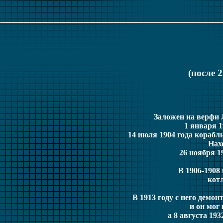
(после 2
Заложен на верфи Л
1 января 1
14 июля 1904 года корабл
Нах
26 ноября 1
В 1906-1908
котл
В 1913 году с него демо
и он мог
а 8 августа 19