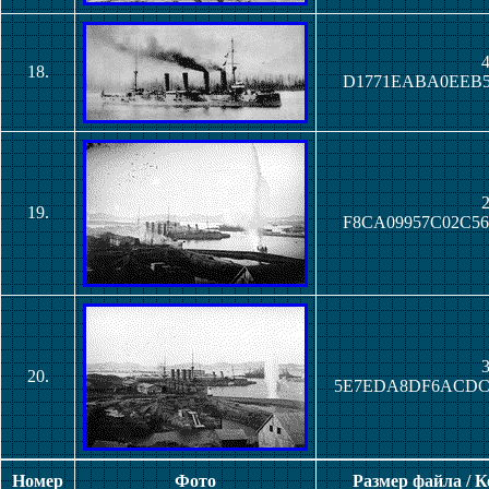
4
18.
D1771EABA0EEB5
2
19.
F8CA09957C02C5
3
20.
5E7EDA8DF6ACDC
Номер
Фото
Размер файла / 