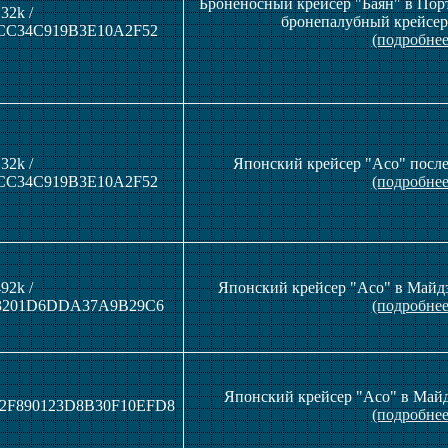
Броненосный крейсер "Баян" в Порт
32k /
бронепалубный крейсер
CC34C919B3E10A2F52
(подробнее
32k /
Японский крейсер "Асо" после
CC34C919B3E10A2F52
(подробнее
92k /
Японский крейсер "Асо" в Майдз
3201D6DDA37A9B29C6
(подробнее
Японский крейсер "Асо" в Майдз
42F890123D8B30F10EFD8
(подробнее