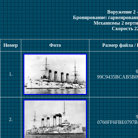
Воружение 2 - 2
Бронирование: гарвеированна
Механизмы 2 вертик
Скорость 2
Номер
Фото
Размер файла /
6
1.
99C9435BCAB5B0
9
2.
0760FF6FBE0797