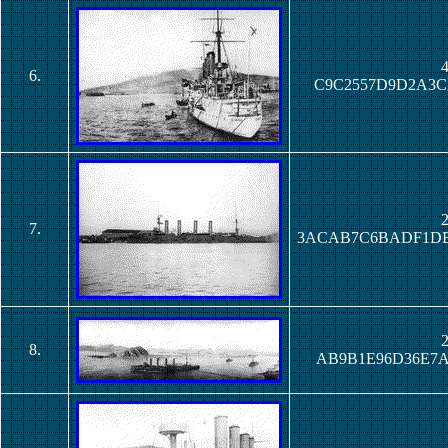
4
6.
C9C2557D9D2A3C
2
7.
3ACAB7C6BADF1D
2
8.
AB9B1E96D36E7A