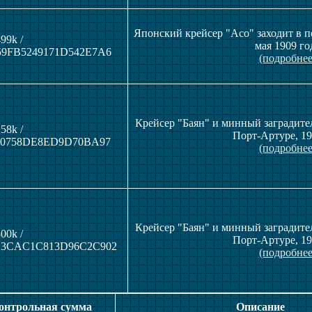
Японский крейсер "Асо" заходит в п
99k /
мая 1909 го
9FB5249171D542E7A6
(подробнее
Крейсер "Баян" и минный заградите
58k /
Порт-Артуре, 19
60758DE8ED9D70BA97
(подробнее
Крейсер "Баян" и минный заградите
00k /
Порт-Артуре, 19
3CAC1C813D96C2C902
(подробнее
Контрольная сумма
Описание