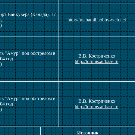
орт Ванкувера (Канада), 17
да
http://futabamil.hobby-web.net
)
ль "Амур" под обстрелом в
В.В. Костриченко
04 год
http://forums.airbase.ru
)
ль "Амур" под обстрелом в
В.В. Костриченко
04 год
http://forums.airbase.ru
)
Источник