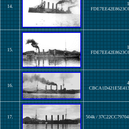
1
14.
FDE7EE42E8623C
1
15.
FDE7EE42E8623C
4
16.
CBCA1D421E5E41
17.
504k / 37C22CC7970