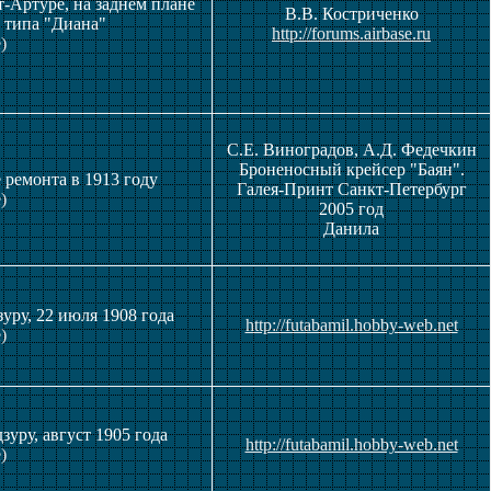
-Артуре, на заднем плане
В.В. Костриченко
 типа "Диана"
http://forums.airbase.ru
)
С.Е. Виноградов, А.Д. Федечкин
Броненосный крейсер "Баян".
 ремонта в 1913 году
Галея-Принт Санкт-Петербург
)
2005 год
Данила
уру, 22 июля 1908 года
http://futabamil.hobby-web.net
)
уру, август 1905 года
http://futabamil.hobby-web.net
)