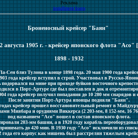
Реклама
installment loans
Броненосный крейсер "Баян"
2 августа 1905 г. - крейсер японского флота "Асо" 
1898 - 1932
а-Сен близ Тулона в конце 1898 года. 20 мая 1900 года крейс
903 года крейсер вступил в строй. Участвовал в Русско-Япон
ь подорвался на мине при проходе буйков восточного крепост
одился в Порт-Артуре где был поставлен в док и отремонтиро
904 года крейсер получил попадания до 10 280 мм снарядов и с
После занятия Порт-Артура японцы подняли "Баян".
 годах крейсер прошел восстановительный ремонт в Майдзур
ами Миябара и орудиями Виккерса (2 203-мм, 8 152-мм, 16 7
под названием "Асо" вошел в состав японского флота.
нтировали 203-мм башни, а в 1920 году корабль переоборудова
 принимать до 420 мин. В 1930 году "Асо" исключили из списк
32 года его корпус как мишень был расстрелян тяжелым кре