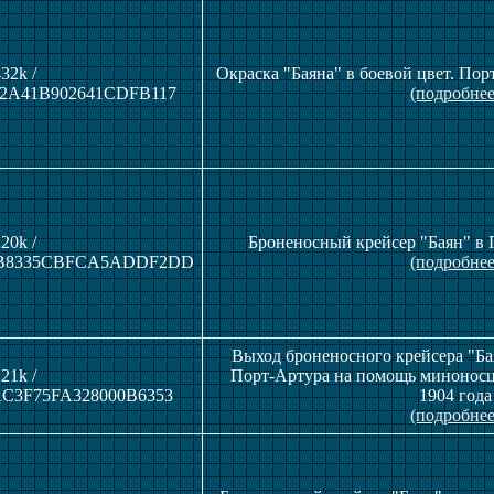
32k /
Окраска "Баяна" в боевой цвет. Пор
2A41B902641CDFB117
(подробнее
20k /
Броненосный крейсер "Баян" в 
B8335CBFCA5ADDF2DD
(подробнее
Выход броненосного крейсера "Ба
21k /
Порт-Артура на помощь миноносц
C3F75FA328000B6353
1904 года
(подробнее