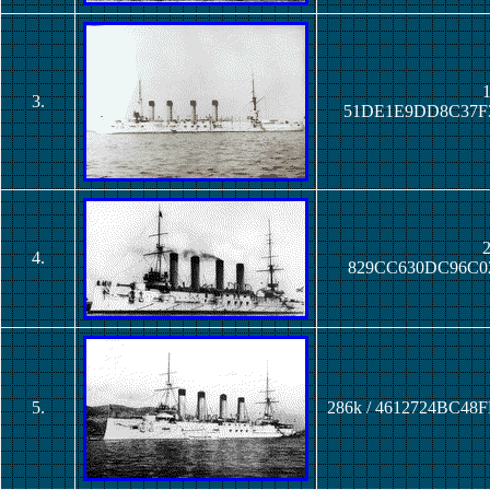
1
3.
51DE1E9DD8C37F
2
4.
829CC630DC96C0
5.
286k / 4612724BC4