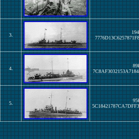
194
3.
7776D13C6257871F
89k
4.
7C8AF3032153A718
95k
5.
5C18421787CA7DFF