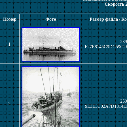
Скорость 2
Номер
Фото
Размер файла / К
239
1.
F27E8145C9DC59C2
250
2.
9E3E3C02A7D1814E