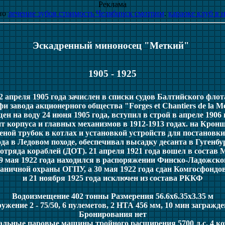
Реклама
но
лечение зубов стоимость Челябинск смотрим
.
караоке клуб в 
Эскадренный миноносец "Меткий"
1905 - 1925
2 апреля 1905 года зачислен в списки судов Балтийского флот
фи завода акционерного общества "Forges et Chantiers de la M
ен на воду 24 июня 1905 года, вступил в строй в апреле 1906 
корпуса и главных механизмов в 1912-1913 годах. на Крон
меной трубок в котлах и установкой устройств для постановки
ода в Ледовом походе, обеспечивал высадку десанта в Гугенбур
отряда кораблей (ДОТ). 21 апреля 1921 года вошел в состав
29 мая 1922 года находился в распоряжении Финско-Ладожско
аничной охраны ОГПУ, а 30 мая 1922 года сдан Комгосфондов
и 21 ноября 1925 года исключен из состава РККФ
Водоизмещение 402 тонны Размерения 56.6x6.35x3.35 м
ужение 2 - 75/50, 6 пулеметов, 2 НТА 456 мм, 10 мин загражд
Бронирования нет
льные паровые машины тройного расширения 5700 л.с. 4 ко