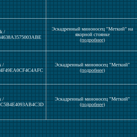
Эскадренный миноносец "Меткий" на
k /
якорной стоянке
84638A3575003ABE
(подробнее)
 /
Эскадренный миноносец "Меткий"
44F49EA0CF4C4AFC
(подробнее)
 /
Эскадренный миноносец "Меткий"
3C5B4E4093AB4C3D
(подробнее)