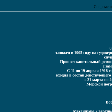
Современ
0
заложен в 1905 году на судовер
спущ
Прошел капитальный ремонт 
с за
С 11 по 19 апреля 1918 г
входил в состав действующего 
с 21 марта по 
Морской погр
Вор
Механизмы 2 вертика