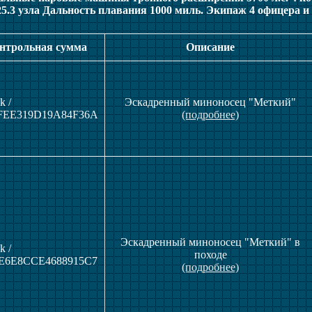
5.3 узла Дальность плавания 1000 миль. Экипаж 4 офицера и
онтрольная сумма
Описание
k /
Эскадренный миноносец "Меткий"
FEE319D19A84F36A
(подробнее)
Эскадренный миноносец "Меткий" в
k /
походе
E6E8CCE4688915C7
(подробнее)