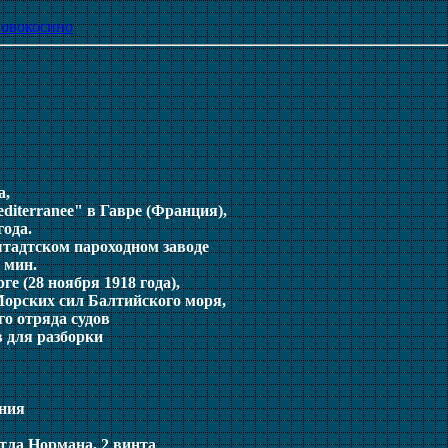
новокосино
а,
editerranee" в Гавре (Франция),
года.
штадтском пароходном заводе
 мин.
ге (28 ноября 1918 года),
 Морских сил Балтийского моря,
го отряда судов
 для разборки
ения
тла Нормана, 2 винта