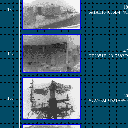
18
13.
691A0164636B444
47
14.
2E2851F12817583
50
15.
57A3024BD21A550