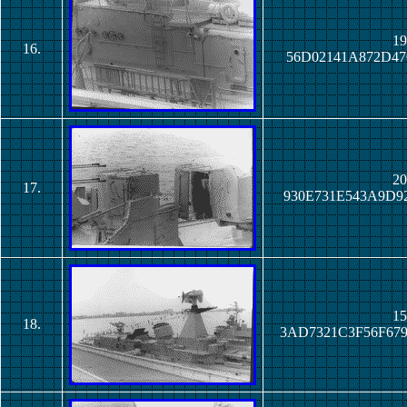
19
16.
56D02141A872D47
20
17.
930E731E543A9D9
15
18.
3AD7321C3F56F67