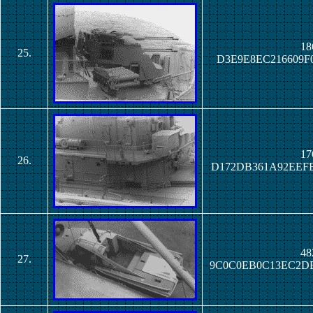
18
25.
D3E9E8EC216609F
17
26.
D172DB361A92EEF
48
27.
9C0C0EB0C13EC2D