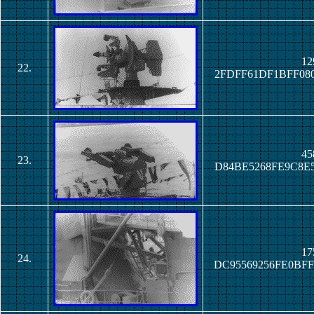
12
22.
2FDFF61DF1BFF08
45
23.
D84BE5268FE9C8E
17
24.
DC95569256FE0BF