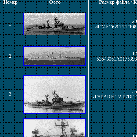
Номер
Фото
Размер файла / 
20
1.
4F74EC62CFEE198
12
2.
53543061A017539
36
3.
2E5EABFEFAE7BED
19