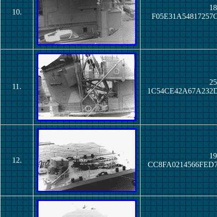
18
10.
F05E31A54817257
25
11.
1C54CE42A67A232
19
12.
CC8FA0214566FED