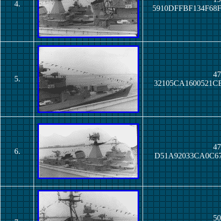
4.
5910DFFBF134F68
47
5.
32105CA1600521C
47
6.
D51A92033CA0C67
50