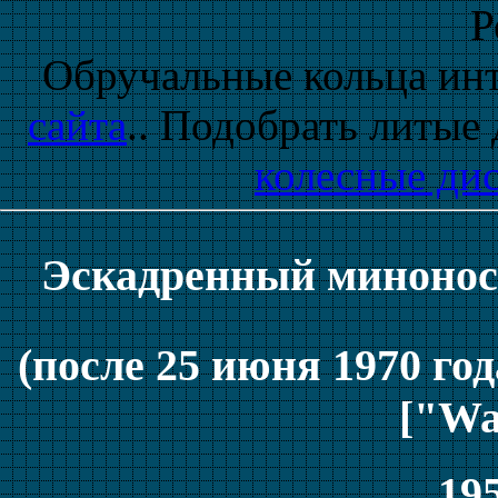
Р
Обручальные кольца инт
сайта
.. Подобрать литые
колесные ди
Эскадренный минонос
(после 25 июня 1970 г
["Wa
195