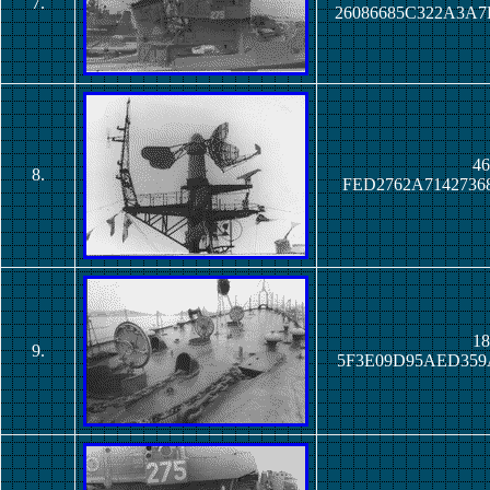
7.
26086685C322A3A
46
8.
FED2762A7142736
18
9.
5F3E09D95AED359