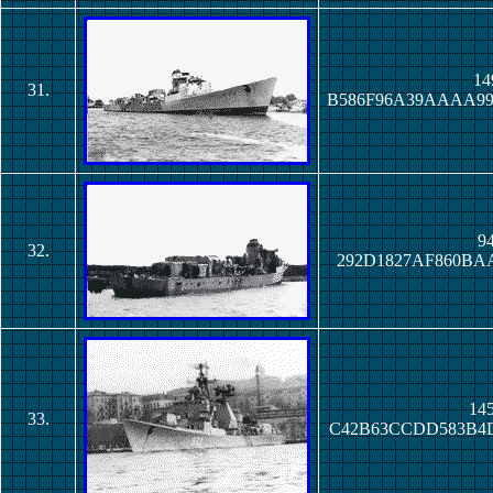
14
31.
B586F96A39AAAA9
94
32.
292D1827AF860BA
145
33.
C42B63CCDD583B4