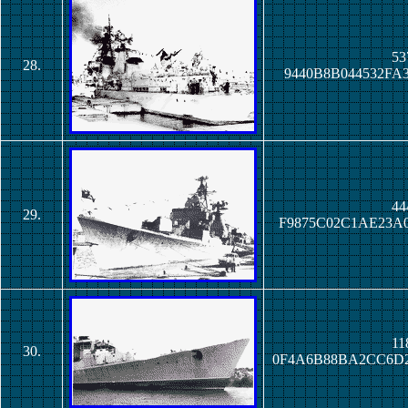
53
28.
9440B8B044532FA
44
29.
F9875C02C1AE23A
11
30.
0F4A6B88BA2CC6D