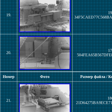
19
19.
34F5CAED77C568B
17
20.
504FEA65B567DFE
Номер
Фото
Размер файла / 
18
21.
21D64275BA9ECE7