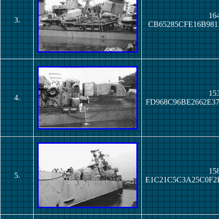
164
3.
CB65285CFE16B981
153
4.
FD968C96BE2662E3
158
5.
E1C21C5C3A25C0F2