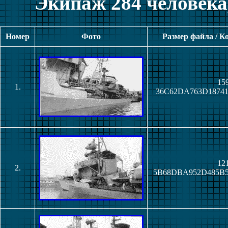
Экипаж 284 человека,
Номер
Фото
Размер файла / К
159
1.
36C62DA763D18741
121
2.
5B68DBA952D485B5