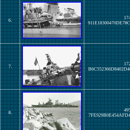
174
6.
911E18300470DE78
172
7.
B6C552366D8402D4
495
8.
7FE929B0E454AFD4