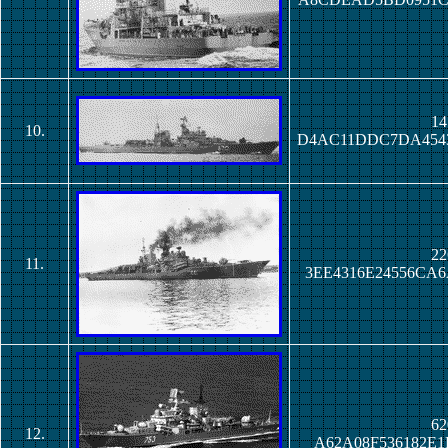
14
10.
D4AC11DDC7DA454
22
11.
3EE4316E24556CA
62
12.
A62A08F536182E1