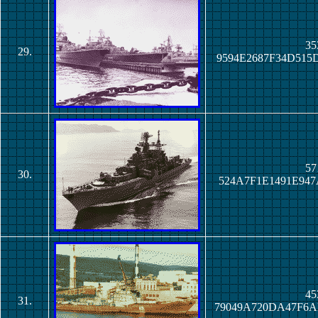
35
29.
9594E2687F34D51
57
30.
524A7F1E1491E94
45
31.
79049A720DA47F6