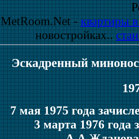
Р
MetRoom.Net -
квартиры в
новостройках..
стан
Эскадренный минонос
197
7 мая 1975 года зачис
3 марта 1976 года 
А.А.Жданова