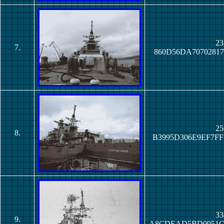
23
7.
860D56DA7070281
25
8.
B3995D306E9EF7F
33
9.
A8CDEAD5BD0951C