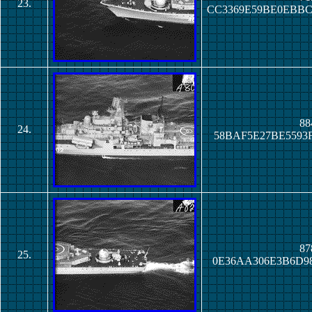
23.
CC3369E59BE0EBB
88
24.
58BAF5E27BE5593
87
25.
0E36AA306E3B6D9