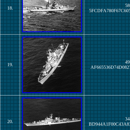
58
18.
5FCDFA780F67C60
49
19.
AF665536D74D082
34
20.
BD944A1F00C43A8