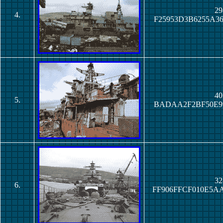
29
4.
F25953D3B6255A3
40
5.
BADAA2F2BF50E99
32
6.
FF906FFCF010E5A