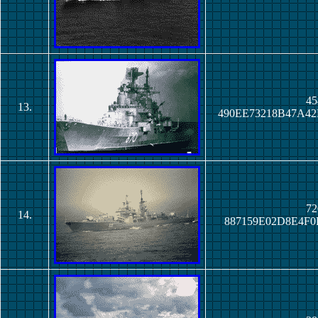
45
13.
490EE73218B47A4
72
14.
887159E02D8E4F0