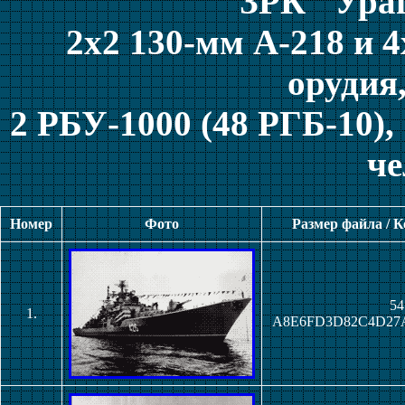
ЗРК "Ураг
2х2 130-мм А-218 и 
орудия,
2 РБУ-1000 (48 РГБ-10),
че
Номер
Фото
Размер файла / 
54
1.
A8E6FD3D82C4D27