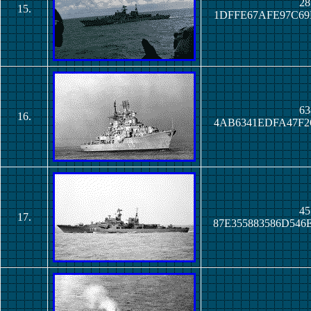
28
15.
1DFFE67AFE97C69
63
16.
4AB6341EDFA47F2
45
17.
87E355883586D54