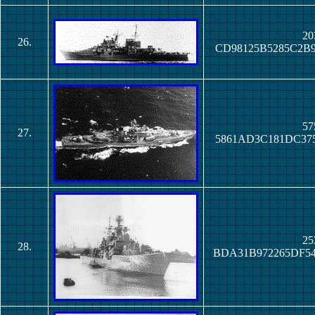
20
26.
CD98125B5285C2B
57
27.
5861AD3C181DC37
25
28.
BDA31B972265DF5