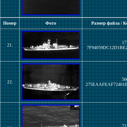
Номер
Фото
Размер файла / 
17
21.
7F94059DC12D1BE
56
22.
275EAAFEAF72401
71