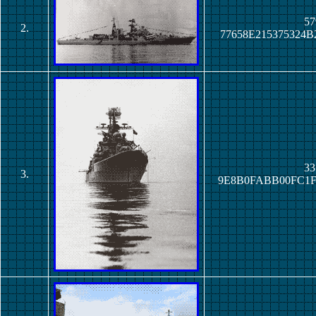
57
2.
77658E215375324
33
3.
9E8B0FABB00FC1F