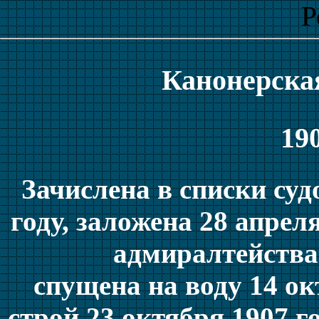
Р
Канонерска
190
Зачислена в списки суд
году, заложена 28 апрел
адмиралтейства
спущена на воду 14 ок
строй 23 октября 1907 г