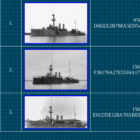
97k
1.
D6EEE2B798A5ED54
156
2.
F36176A27E5516A1
158
3.
E01235E128A70ABE