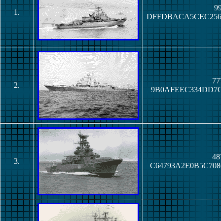
99
1.
DFFDBACA5CEC256
77
2.
9B0AFEEC334DD7C
48
3.
C64793A2E0B5C70