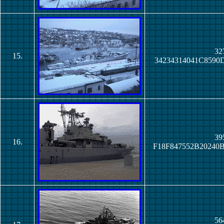
32
15.
34234314041C859
39
16.
F18F847552B2024
56