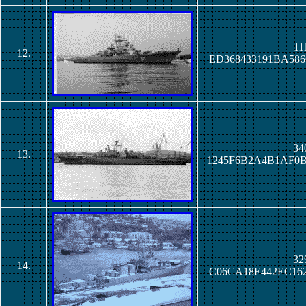
11
12.
ED368433191BA58
34
13.
1245F6B2A4B1AF0
32
14.
C06CA18E442EC16