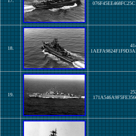
17.
076F45EE468FC25
41
18.
1AEFA9824F1F9D3
25
19.
171A546A9F5FE35