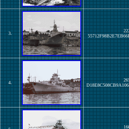
22
3.
55712F98B2E7EB6
26
4.
D18E8C508CB9A10
16