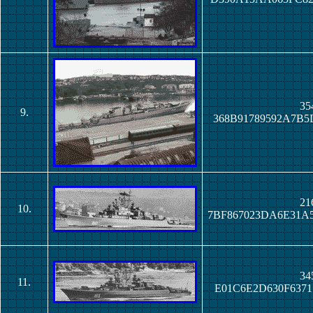
35
9.
368B91789592A7B
21
10.
7BF867023DA6E31
34
11.
E01C6E2D630F637