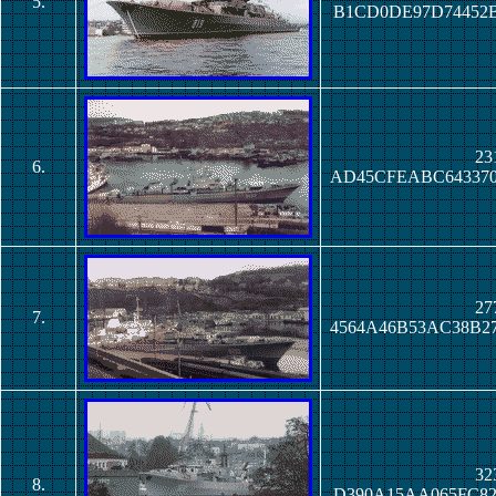
5.
B1CD0DE97D74452
23
6.
AD45CFEABC64337
27
7.
4564A46B53AC38B
32
8.
D390A15AA065FC8