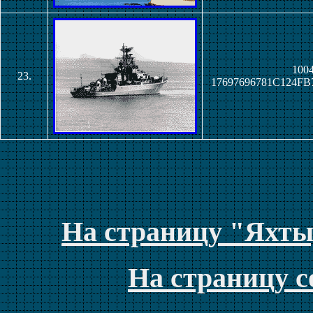
1004
23.
17697696781C124F
На страницу "Яхты
На страницу с