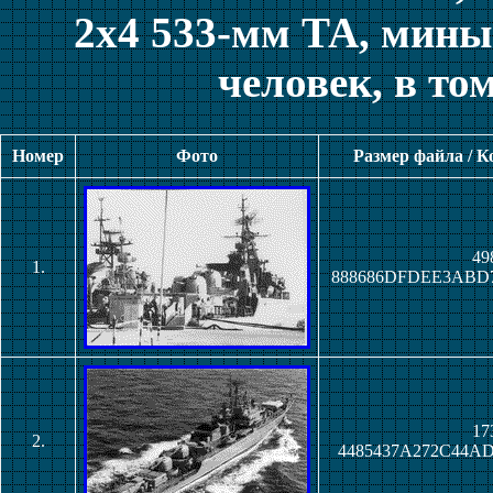
2x4 533-мм ТА, мины
человек, в то
Номер
Фото
Размер файла / 
49
1.
888686DFDEE3ABD
17
2.
4485437A272C44A