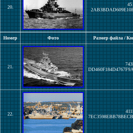
45
20.
2AB3BDAD609E10F
Номер
Фото
Размер файла / К
743
21.
DD460F184D4767F9
411
22.
7EC3598EBB78BECB