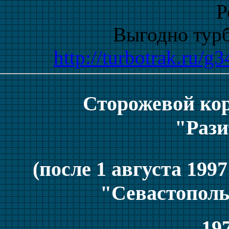
Р
Выгодно тур
http://turbotrak.ru/g
Сторожевой ко
"Раз
(после 1 августа 199
"Севастополь
197