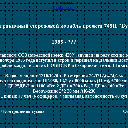
Реклама
игры на пк
граничный сторожевой корабль проекта 745П "Б
1985 - ???
авском ССЗ (заводской номер 429?), cпущен на воду стенке в 
 ноября 1985 года вступил в строй и перешел на Дальний Вост
рабль входил в состав 8 ОБПСКР и базировался на о. Шикот
Водоизмещение 1210/1620 т. Размерения 56,5*12,64*4,6 м.
с. электродвигатели ПГ-950, 13,2 уз, 8000 миль (11 уз), 6700 мил
2 ДГ 25ДВ-2 по 1100 кВт, 2 ДГ по 300 кВт, 2 ДГ по 100 кВт
Вооружение 2*2 30 мм АК-230
Экипаж 47 чел (6 офицеров, 4 мичмана), автономность 40 сут
 / Контрольная сумма
О