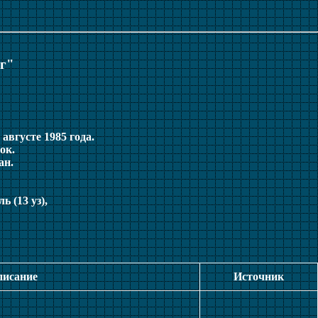
уг"
августе 1985 года.
ок.
ан.
ь (13 уз),
писание
Источник