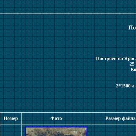
По
Построен на Яросл
25
Ко
2*1500 л.
Номер
Фото
Размер файла