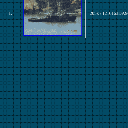
1.
205k / 1216163DA