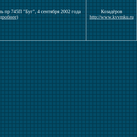
 пр 745П "Буг", 4 сентября 2002 года
Козадёров
дробнее)
http://www.kvvmku.ru