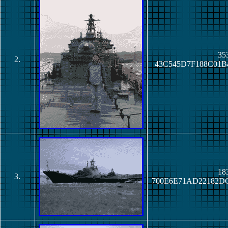
353
2.
43C545D7F188C01B
183
3.
700E6E71AD22182D