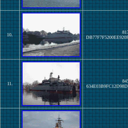
817
10.
DB77F7F5200EE920
845
11.
634E03B9FC12D98D