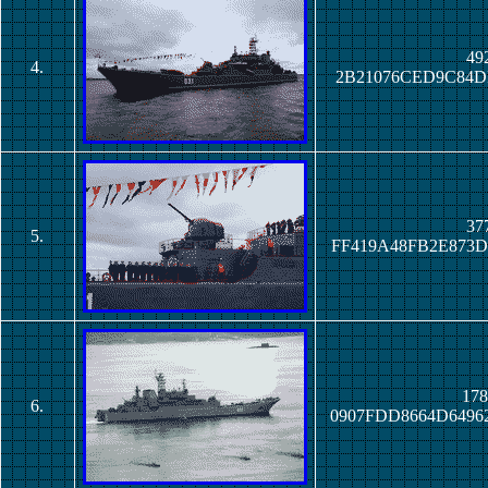
492
4.
2B21076CED9C84DF
377
5.
FF419A48FB2E873D
178
6.
0907FDD8664D6496