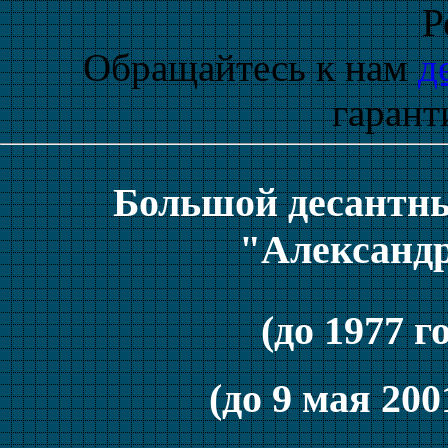
Р
Обращайтесь к нам
д
гарант
Большой десантны
"Александ
(до 1977 г
(до 9 мая 200