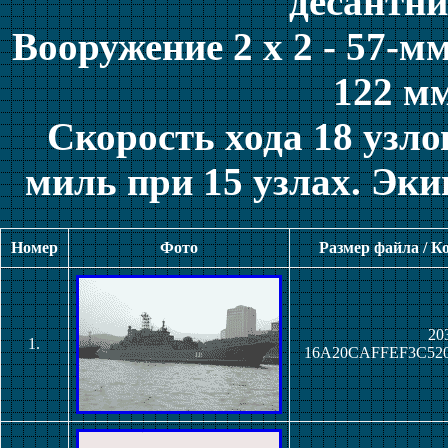
десантни
Вооружение 2 х 2 - 57-м
122 м
Скорость хода 18 узло
миль при 15 узлах. Эки
Номер
Фото
Размер файла / К
203
1.
16A20CAFFEF3C520