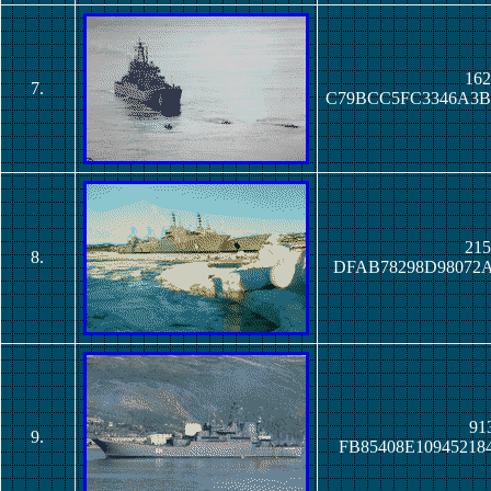
162
7.
C79BCC5FC3346A3B
215
8.
DFAB78298D98072A
913
9.
FB85408E10945218