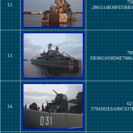
756
12.
2861114B38FD5BB1
789
13.
DE0021058D6E7686
621
14.
5794302E6A80C037