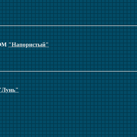
 ЭМ
"Напористый"
"Лунь"