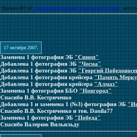
Приказ 403 об
утверждении формы технического плана
.. авто
17 октября 2007.
Заменена 1 фотография ЭБ
"Синоп"
Добавлена 1 фотография ЭБ
"Чесма"
Добавлена 1 фотография ЭБ
"Георгий Победоносе
Добавлена 1 фотография крейсера
"Память Мерк
Добавлена 1 фотография крейсера
"Алмаз"
Заменена 1 фотография ББО
"Новгород"
Спасибо В.В. Костриченко
Добавлена 1 и заменена 1 (№3) фотография ЭБ
"Ио
Спасибо В.В. Костриченко и тов. Danila77
Заменена 1 фотография ЭБ
"Победа"
Спасибо Валерию Вильяльду