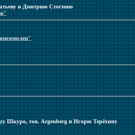
гнатьеву и Дмитрию Стогнию
ев"
Комсомолец"
тру Шкуро, тов. Argenberg и Игорю Терёхину