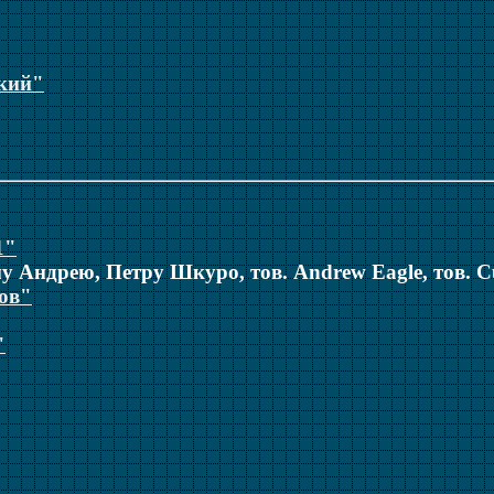
кий"
1"
у Андрею, Петру Шкуро, тов. Andrew Eagle, тов. C
ов"
"