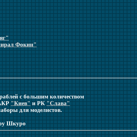
яг"
ирал Фокин"
ораблей с большим количеством
ТАКР
"Киев"
и РК
"Слава"
аборы для моделистов.
тру Шкуро