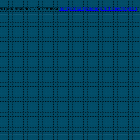
ктрик диагност. Установка
настройка триколор full электроугли
.