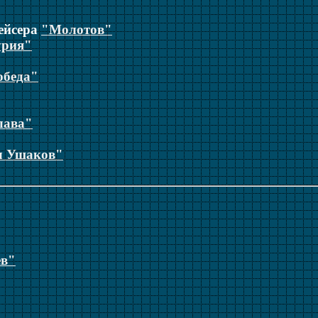
рейсера
"Молотов"
урия"
обеда"
лава"
л Ушаков"
ев"