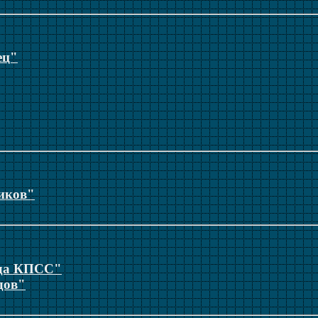
ец"
иков"
зда КПСС"
дов"