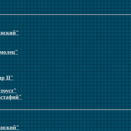
анский"
молец"
р II"
тоуст"
встафий"
анский"