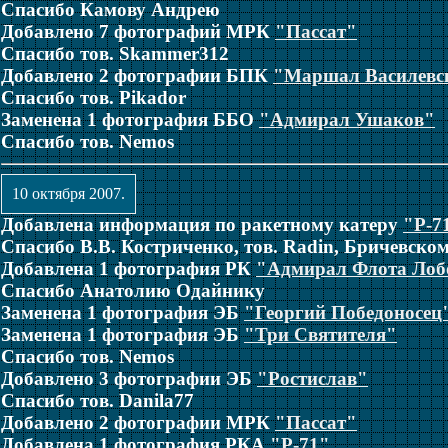
Спасибо Камову Андрею
Добавлено 7 фотографий МРК
"Пассат"
Спасибо тов. Skammer312
Добавлено 2 фотографии БПК
"Маршал Василевс
Спасибо тов. Pikador
Заменена 1 фотография ББО
"Адмирал Ушаков"
Спасибо тов. Nemos
10 октября 2007.
Добавлена информация по ракетному катеру
"Р-7
Спасибо В.В. Костриченко, тов. Radin, Бричевском
Добавлена 1 фотография РК
"Адмирал Флота Лоб
Спасибо Анатолию Одайнику
Заменена 1 фотография ЭБ
"Георгий Победоносец
Заменена 1 фотография ЭБ
"Три Святителя"
Спасибо тов. Nemos
Добавлено 3 фотографии ЭБ
"Ростислав"
Спасибо тов. Danila77
Добавлено 2 фотографии МРК
"Пассат"
Добавлена 1 фотография РКА
"Р-71"