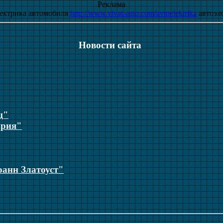
Реклама
электрика автомобиля
http://www.vivat-auto.com/avtoelektrika
автоэле
Новости сайта
ц"
урия"
анн Златоуст"